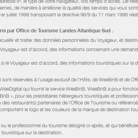
dresse IP, le type de votre navigateur, vos temps d'accès. De telle
nternes, de manière à améliorer la qualité des services qui vous 
1er juillet 1998 transposant la directive 96/9 du 11 mars 1996 relat
urni par
Office de Tourisme Landes Atlantique Sud
.
ecueillir et traiter des données personnelles du Voyageur, et destin
le Voyageur est d'accord, des informations concernant une deman
i le Voyageur est d'accord, des informations touristiques sur la d
sont réservées à l’usage exclusif de l’Hôte, de WeeBnB et de
Off
 WeeDigital qui fournit le service WeeBnB. WeeBnB a pour fonctionn
eeBnB », pour les prestataires hébergeurs touristiques et professi
 des restaurants) partenaires de l’Office de Tourisme ou référencés 
mportent le logo et les couleurs de la marque de destination touri
 ou le professionnel du tourisme désigné ci-après, et qui bénéfic
 touristique sur la destination.