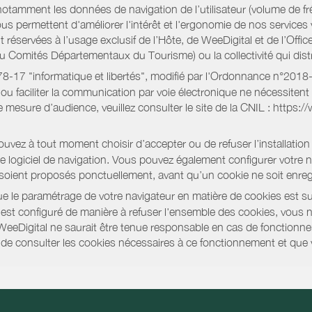
notamment les données de navigation de l’utilisateur (volume de fr
nous permettent d'améliorer l'intérêt et l'ergonomie de nos servic
réservées à l’usage exclusif de l’Hôte, de WeeDigital et de l’Offic
Comités Départementaux du Tourisme) ou la collectivité qui distri
oi 78-17 "informatique et libertés", modifié par l'Ordonnance n°2
e ou faciliter la communication par voie électronique ne nécessite
 mesure d’audience, veuillez consulter le site de la CNIL : https:/
vez à tout moment choisir d’accepter ou de refuser l’installation 
tre logiciel de navigation. Vous pouvez également configurer votre 
 soient proposés ponctuellement, avant qu’un cookie ne soit enregi
 le paramétrage de votre navigateur en matière de cookies est su
r est configuré de manière à refuser l'ensemble des cookies, vous 
WeeDigital ne saurait être tenue responsable en cas de fonctionne
 ou de consulter les cookies nécessaires à ce fonctionnement et qu