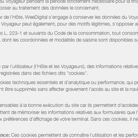
 Voyageur pendant la période strictement nécessaire pour la fina
pposer au traitement des données le concernant.
r de l’Hôte, WeeDigital s’engage à conserver les données du Voya
 Le Voyageur peut également, pour des motifs légitimes, s’opposer
s L. 223-1 et suivants du Code de la consommation, tout consommat
ont les coordonnées et modalités de saisine sont disponibles sur
r l’utilisateur (l’Hôte et les Voyageurs), des informations relatives
registrées dans des fichiers dits "cookies".
okies techniques essentiels et d'analytique ou performance, qui per
t être supprimés sans affecter gravement l’accès au site et la nav
pensables à la bonne exécution du site car ils permettent d'accéd
ent de mémoriser les informations relatives aux formulaires que l’u
x préférences d’affichage de votre terminal. Sans ces cookies, il ne 
ance:
Ces cookies permettent de connaître l'utilisation et les per